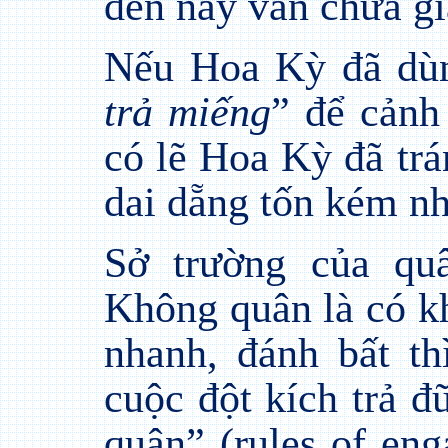
đến nay vẫn chưa gi
Nếu Hoa Kỳ đã dùn
trả miếng
” để cảnh
có lẽ Hoa Kỳ đã trá
dai dẵng tốn kém nh
Sở trường của qu
Không quân là có k
nhanh, đánh bất th
cuộc đột kích trả đ
quân” (rules of en