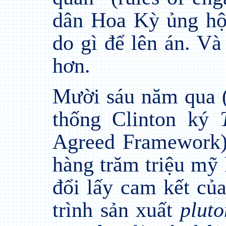
dân Hoa Kỳ ủng hộ 
do gì để lên án. V
hơn.
Mười sáu năm qua (
thống Clinton ký
Agreed Framework
hàng trăm triệu mỹ
đổi lấy cam kết c
trình sản xuất
plut