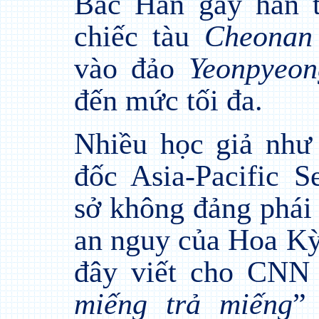
Bắc Hàn gây hấn 
chiếc tàu
Cheonan
vào đảo
Yeonpyeon
đến mức tối đa.
Nhiều học giả như
đốc Asia-Pacific S
sở không đảng phái
an nguy của Hoa Kỳ
đây viết cho CNN 
miếng trả miếng
”