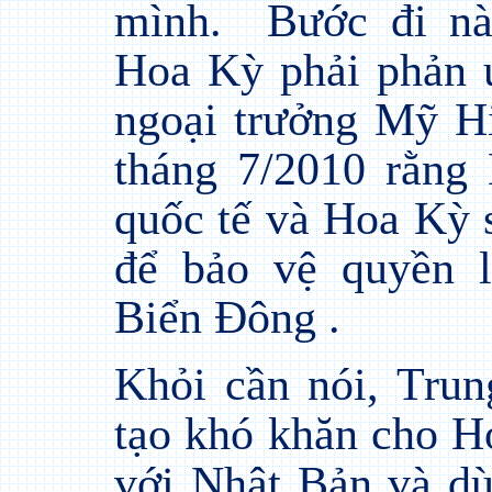
mình.
Bước đi nà
Hoa Kỳ phải phản 
ngoại trưởng Mỹ Hi
tháng 7/2010 rằng
quốc tế và Hoa Kỳ s
để bảo vệ quyền l
Biển Đông .
Khỏi cần nói, Trun
tạo khó khăn cho H
với Nhật Bản và d