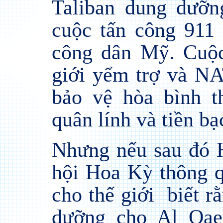
Taliban dung dưỡn
cuộc tấn công 911
công dân Mỹ. Cuộc
giới yểm trợ và N
bảo vệ hòa bình t
quân lính và tiền bạ
Nhưng nếu sau đó 
hội Hoa Kỳ thông q
cho thế giới
biết r
dưỡng cho Al Qae