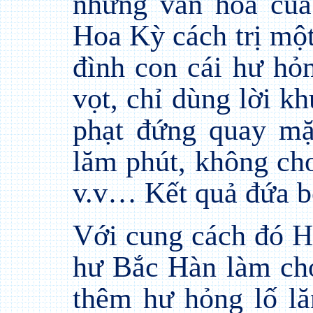
nhưng văn hóa củ
Hoa Kỳ cách trị một 
đình con cái hư hỏ
vọt, chỉ dùng lời k
phạt đứng quay m
lăm phút, không ch
v.v… Kết quả đứa b
Với cung cách đó H
hư Bắc Hàn làm ch
thêm hư hỏng lố lă