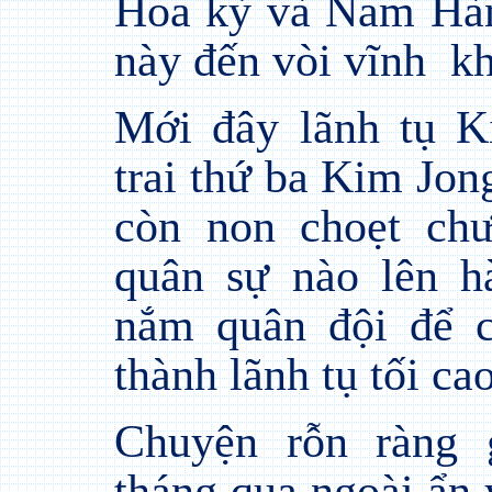
Hoa kỳ và Nam Hàn.
này đến vòi vĩnh
kh
Mới đây lãnh tụ 
trai thứ ba Kim Jon
còn non choẹt ch
quân sự nào lên h
nắm quân đội để c
thành lãnh tụ tối c
Chuyện rỗn ràng 
tháng qua ngoài ẩn 