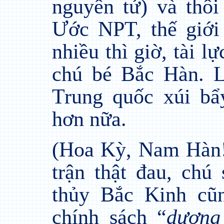
nguyên tử) và thôi
Ước NPT, thế giớ
nhiều thì giờ, tài l
chú bé Bắc Hàn. L
Trung quốc xúi bẩ
hơn nữa.
(Hoa Kỳ, Nam Hàn!
trận thật đau, chú
thủy Bắc Kinh cũn
chính sách “
dương