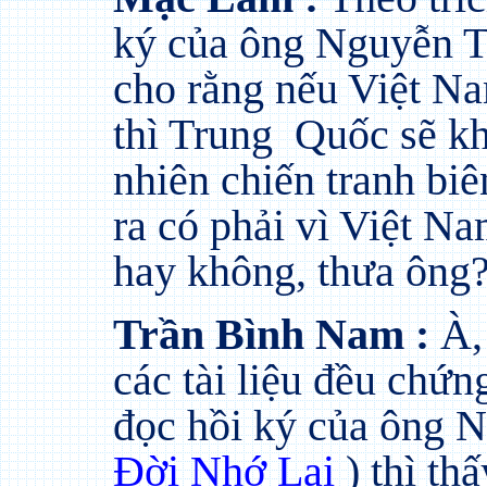
ký của ông Nguyễn T
cho rằng nếu Việt 
thì Trung Quốc sẽ k
nhiên chiến tranh bi
ra có phải vì Việt N
hay không, thưa ông
Trần Bình Nam :
À, 
các tài liệu đều chứ
đọc hồi ký của ông 
Đời Nhớ Lại
) thì th