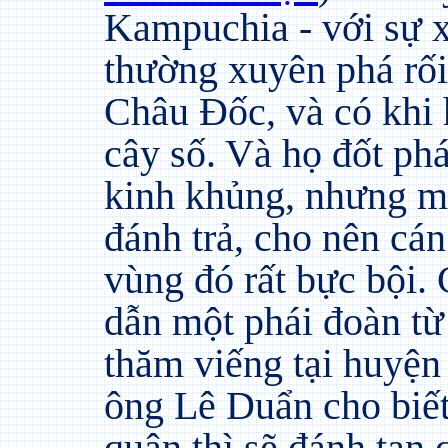
Kampuchia - với sự x
thường xuyên phá rối
Châu Đốc, và có khi 
cây số. Và họ đốt phá
kinh khủng, nhưng m
đánh trả, cho nên cá
vùng đó rất bực bội.
dẫn một phái đoàn t
thăm viếng tại huyện 
ông Lê Duẩn cho biết
quân thì sẽ đánh tan