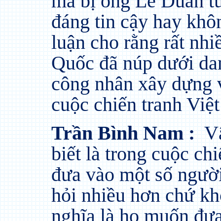
mà bị ông Lê Duẩn từ
đáng tin cậy hay khô
luận cho rằng rất nhi
Quốc đã núp dưới dan
công nhân xây dựng v
cuộc chiến tranh Việ
Trần Bình Nam :
Vâ
biết là trong cuộc ch
đưa vào một số người
hỏi nhiều hơn chứ kh
nghĩa là họ muốn đưa