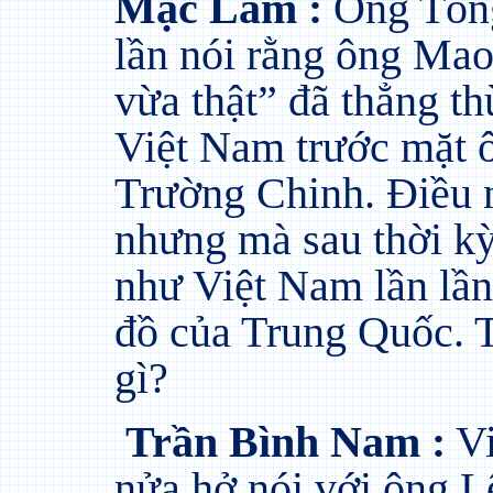
Mặc Lâm :
Ông Tổng
lần nói rằng ông Ma
vừa thật” đã thẳng th
Việt Nam trước mặt 
Trường Chinh. Điều n
nhưng mà sau thời kỳ
như Việt Nam lần lần
đồ của Trung Quốc. T
gì?
Trần Bình Nam :
Vi
nửa hở nói với ông 