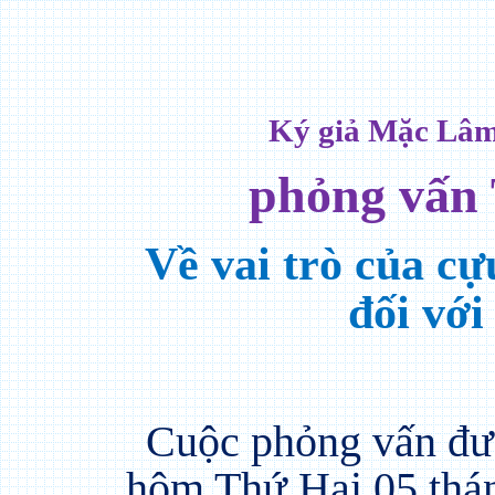
Ký giả Mặc Lâm
phỏng vấn
Về vai trò của c
đối vớ
Cuộc phỏng vấn đượ
hôm Thứ Hai 05 thán