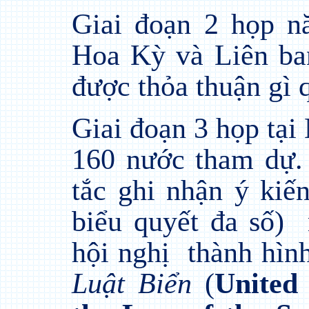
Giai đoạn 2 họp n
Hoa Kỳ và Liên ban
được thỏa thuận gì 
Giai đoạn 3 họp tạ
160 nước tham dự.
tắc ghi nhận ý kiế
biểu quyết đa số)
hội nghị
thành hìn
Luật Biển
(
United