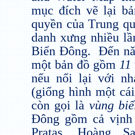
mục đích vẽ lại bả
quyền của Trung qu
danh xưng nhiều lầ
Biển Đông.
Đến n
một bản đồ gồm
11
nếu nối lại với n
(giống hình một cái
còn gọi là
vùng biể
Đông gồm cả vịnh 
Pratas, Hoàng S