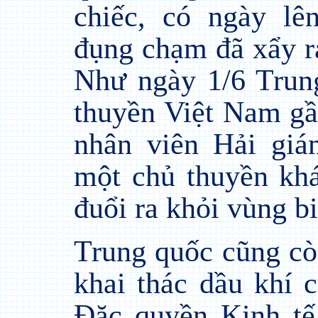
chiếc, có ngày lê
đụng chạm đã xẩy r
Như ngày 1/6 Trun
thuyền Việt Nam gầ
nhân viên Hải gi
một chủ thuyền khá
đuổi ra khỏi vùng b
Trung quốc cũng cò
khai thác dầu khí 
Đặc quyền Kinh tế