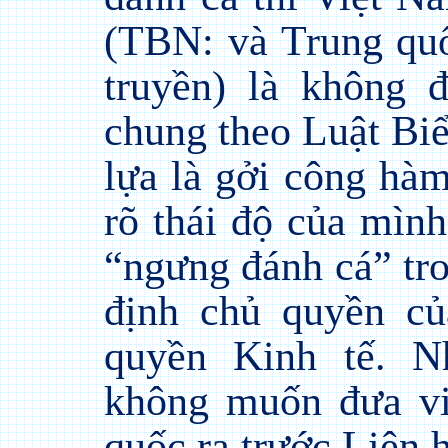
(TBN: và Trung quố
truyền) là không 
chung theo Luật Bi
lựa là gởi công hàm
rõ thái độ của mình
“ngưng đánh cá” tr
định chủ quyền c
quyền Kinh tế. N
không muốn đưa vi
quốc ra trước Liên h