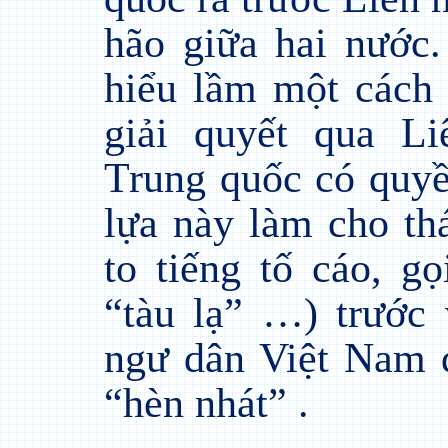
hão giữa hai nước
hiểu lầm một cách 
giải quyết qua L
Trung quốc có quyề
lựa này làm cho th
to tiếng tố cáo, g
“tàu lạ” …) trước 
ngư dân Việt Nam 
“hèn nhát” .