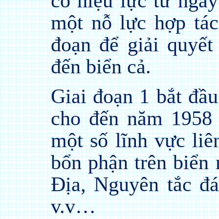
có hiệu lực từ ngày
một nỗ lực hợp tác
đoạn để giải quyết
đến biển cả.
Giai đoạn 1 bắt đầ
cho đến năm 1958 
một số lĩnh vực li
bổn phận trên biển
Địa, Nguyên tắc đá
v.v…