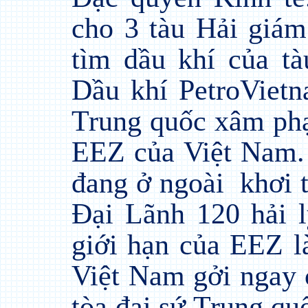
cho 3 tàu Hải giám
tìm dầu khí của t
Dầu khí PetroVietn
Trung quốc xâm phạ
EEZ của Việt Nam.
đang ở ngoài
khơi 
Đại Lãnh 120 hải l
giới hạn của EEZ l
Việt Nam gởi ngay 
tòa đại sứ Trung qu