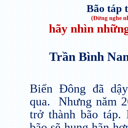
Bão táp 
(Đừng nghe nh
hãy nhìn những
Trần Bình Na
Biển Đông đã dậy
qua.
Nhưng năm 20
trở thành bão táp
bão sẽ hung hãn hơ