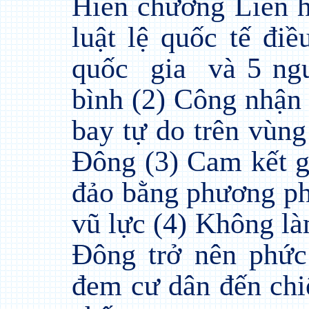
Hiến chương Liên h
luật lệ quốc tế đi
quốc
gia
và 5 ng
bình (2) Công nhận
bay tự do trên vùng
Đông (3) Cam kết gi
đảo bằng phương ph
vũ lực (4) Không là
Đông trở nên phức
đem cư dân đến chi