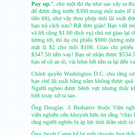
Pay up.
”, cho một thí dụ như sau xẩy ra t
để được ứng trước $300 trong
một tuần lễ
l
tiền lời), như vậy theo phép tính lãi xuất 
bạn trả cách nào? Rất đơn giản! Bạn viết 
và lời cộng $1.00 dịch vụ) chủ nợ giao lại 
lương tới, thí dụ chi phiếu $900 (lương một 
mặt là $2 cho mỗi $100. Giao chi phiếu 
$347.50 tiền vay! Bạn sẽ nhận được $534.5
bạn sẽ cố an ủi, vài hôm hết tiền ta lại đến va
Chính quyền Washington D.C. cho rằng cơ s
hạn chế lãi xuất hằng năm không được quá
Người nghèo được bênh vực nhưng thấy khổ
biết xoay xở ra sao.
Ông Douglas
J. Besharov thuộc Viện ngh
viện nghiên cứu khuynh hữu tin rằng “chịu là
rằng người nghèo bị áp lực tinh thần sinh ra
Ông Jacob Carter kể lại một chuyện ông thấy