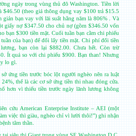
hường ngày trong vùng thủ đô Washington. Tiền lời
à $46.50 (theo giá thông dụng vay $100 trả $15.5
đơn giản bạn vay với lãi suất hằng năm là 806% . Và
một giấy nợ $347.50 cho chủ nợ (gồm $346.50 vốn
cho bạn $300 tiền mặt. Cuối tuần bạn cầm chi phiếu
tuần của bạn) để đổi lấy tiền mặt. Chi phí đổi tiền
lương, bạn còn lại $882.00. Chưa hết. Còn trừ
0. Ít quá so với chi phiếu $900. Bạn than! Nhưng
y lo gì.
ở ứng tiền trước bóc lột người nghèo nên ra luật
24%, thế là các cơ sở ứng tiền thi nhau đóng cửa.
 hơn vì thiếu tiền trước ngày lãnh lương không
iên cứu American Enterprise Institute – AEI (một
m việc thì giàu, nghèo chỉ vì lười thôi!”) ghi nhận
 bệnh tâm thần.
 tại siêu thị Giant trong vùng SE Washington D.C.