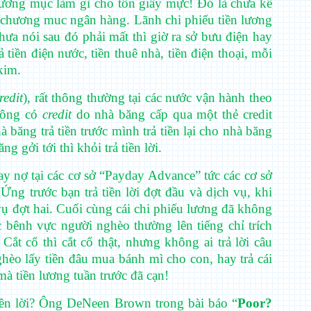
hương mục làm gì cho tốn giấy mực! Đó là chưa kể
chương muc ngân hàng. Lãnh chi phiếu tiền lương
chưa nói sau đó phải mất thì giờ ra sở bưu điện hay
tiền điện nước, tiền thuê nhà, tiền điện thoại, mỗi
kim.
redit
), rất thông thường tại các nước vận hành theo
không có
credit
do nhà băng cấp qua một thẻ credit
nhà băng trả tiền trước mình trả tiền lại cho nhà băng
g gởi tới thì khỏi trả tiền lời.
y nợ tại các cơ sở “Payday Advance” tức các cơ sở
 Ứng trước bạn trả tiền lời đợt đầu và dịch vụ, khi
h vụ đợt hai. Cuối cùng cái chi phiếu lương đã không
ức bênh vực người nghèo thường lên tiếng chỉ trích
ắt cổ thì cắt cổ thật, nhưng không ai trả lời câu
hèo lấy tiền đâu mua bánh mì cho con, hay trả cái
mà tiền lương tuần trước đã cạn!
iền lời? Ông DeNeen Brown trong bài báo “
Poor?