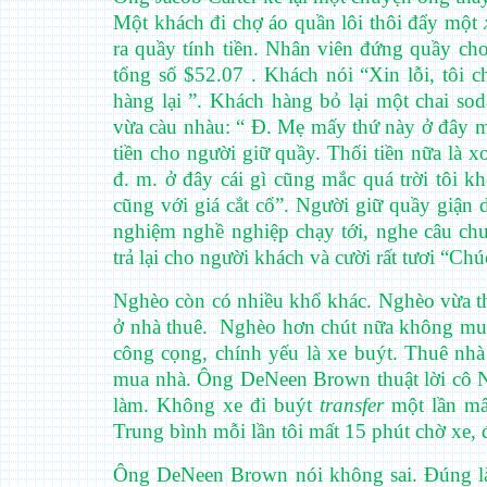
Một khách đi chợ áo quần lôi thôi đẩy một
ra quầy tính tiền. Nhân viên đứng quầy ch
tổng số $52.07 . Khách nói “Xin lỗi, tôi 
hàng lại ”. Khách hàng bỏ lại một chai so
vừa càu nhàu: “ Đ. Mẹ mấy thứ này ở đây 
tiền cho người giữ quầy. Thối tiền nữa là x
đ. m. ở đây cái gì cũng mắc quá trời tôi k
cũng với giá cắt cổ”. Người giữ quầy giận 
nghiệm nghề nghiệp chạy tới, nghe câu chu
trả lại cho người khách và cười rất tươi “
Nghèo còn có nhiều khổ khác. Nghèo vừa t
ở nhà thuê.
Nghèo hơn chút nữa không mua
công cọng, chính yếu là xe buýt. Thuê nhà 
mua nhà. Ông DeNeen Brown thuật lời cô Ni
làm. Không xe đi buýt
transfer
một lần mấ
Trung bình mỗi lần tôi mất 15 phút chờ xe, 
Ông DeNeen Brown nói không sai. Đúng là