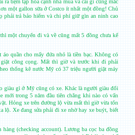
i ra tiệm tạp hóa cạnh nhà mua và cái gì cũng mắc
hơn một gallon sữa ở Costco ít nhất một đồng! Chủ
phải trả bảo hiểm và chi phí giữ gìn an ninh cao
thì một chuyến đi và về cũng mất 5 đồng chưa kể
iặt áo quần cho mấy đứa nhỏ là tiền bạc. Không có
giặt công cọng. Mất thì giờ và trước khi đi phải
heo thống kê nước Mỹ có 37 triệu người giặt máy
 giàu gì ở Mỹ cũng có xe. Khác là người giàu đổi
Xe mới trong 5 năm đầu tiên chẳng khi nào có vấn
vặt. Hỏng xe trên đường lộ vừa mất thì giờ vừa tốn
a lộ. Xe đang sửa phải đi xe nhờ hay xe buýt, biết
hàng (checking account). Lương ba cọc ba đồng