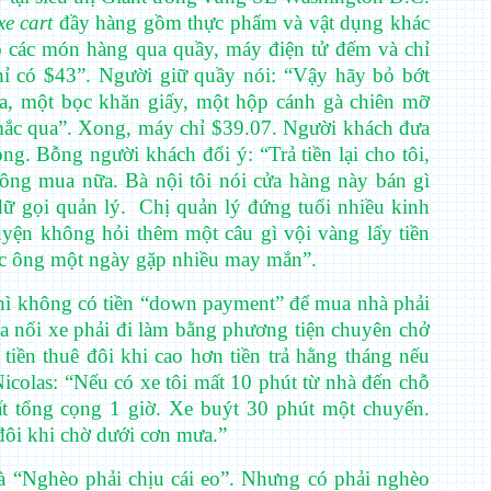
xe cart
đầy hàng gồm thực phẩm và vật dụng khác
o các món hàng qua quầy, máy điện tử đếm và chỉ
chỉ có $43”. Người giữ quầy nói: “Vậy hãy bỏ bớt
da, một bọc khăn giấy, một hộp cánh gà chiên mỡ
mắc qua”. Xong, máy chỉ $39.07. Người khách đưa
ong. Bỗng người khách đổi ý: “Trả tiền lại cho tôi,
hông mua nữa. Bà nội tôi nói cửa hàng này bán gì
dữ gọi quản lý.
Chị quản lý đứng tuổi nhiều kinh
yện không hỏi thêm một câu gì vội vàng lấy tiền
Chúc ông một ngày gặp nhiều may mắn”.
hì không có tiền “down payment” để mua nhà phải
 nổi xe phải đi làm bằng phương tiện chuyên chở
tiền thuê đôi khi cao hơn tiền trả hằng tháng nếu
colas: “Nếu có xe tôi mất 10 phút từ nhà đến chỗ
t tổng cọng 1 giờ. Xe buýt 30 phút một chuyến.
đôi khi chờ dưới cơn mưa.”
 “Nghèo phải chịu cái eo”. Nhưng có phải nghèo