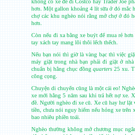
không có xe để đi Costco hay Trader Joe phả
hơn. Một gallon khoảng 4 lít sữa ở đó mắc 
chợ các khu nghèo nói rằng mở chợ ở đó họ 
hơn.
Còn nếu đi xa bằng xe buýt để mua rẻ hơn 
tay xách tay mang lôi thôi lếch thếch.
Nếu bạn nói thì giờ là vàng bạc thì việc g
máy giặt trong nhà bạn phải đi giặt ở nhà 
chuẩn bị hằng chục đồng
quarters
25 xu. T
công cọng.
Chuyện di chuyển cũng là một cái eo! Nghèo
xe mới hằng 5 năm sau khi trả hết nợ xe. 
đề. Người nghèo đi xe cũ. Xe cũ hay hư lặt 
tiền, chưa nói nguy hiểm nếu hỏng xe trên x
bao nhiêu phiền toái.
Nghèo thường không mở chương mục ngân 