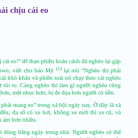
i chịu cái eo
cái eo!” để than phiền hoàn cảnh đã nghèo lại gặp
(1)
own, viết cho báo Mỹ
lại nói “Nghèo thì phải
ái khó khăn và phiền toái nó chạy theo cái nghèo
 rủi ro. Càng nghèo thì làm gì người nghèo cũng
 hơn, mệt nhọc hơn, bị đe dọa hơn người có tiền.
 phải mang eo” trong xã hội ngày nay. Ở đây là xã
ều, đa số có xe hơi, không xe mới thì xe cũ, và
u ám hơn nhiều.
ặt dùng hằng ngày trong nhà. Người nghèo có thể