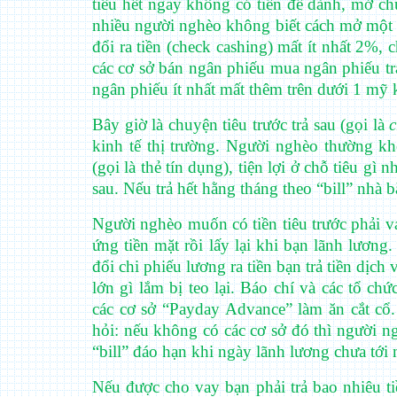
tiêu hết ngay không có tiền để dành, mở c
nhiều người nghèo không biết cách mở một 
đổi ra tiền (check cashing) mất ít nhất 2%, 
các cơ sở bán ngân phiếu mua ngân phiếu trả 
ngân phiếu ít nhất mất thêm trên dưới 1 mỹ 
Bây giờ là chuyện tiêu trước trả sau (gọi là
c
kinh tế thị trường. Người nghèo thường 
(gọi là thẻ tín dụng), tiện lợi ở chỗ tiêu gì 
sau. Nếu trả hết hằng tháng theo “bill” nhà băn
Người nghèo muốn có tiền tiêu trước phải va
ứng tiền mặt rồi lấy lại khi bạn lãnh lương.
đổi chi phiếu lương ra tiền bạn trả tiền dịc
lớn gì lắm bị teo lại. Báo chí và các tổ ch
các cơ sở “Payday Advance” làm ăn cắt cổ. C
hỏi: nếu không có các cơ sở đó thì người ng
“bill” đáo hạn khi ngày lãnh lương chưa tới 
Nếu được cho vay bạn phải trả bao nhiêu t