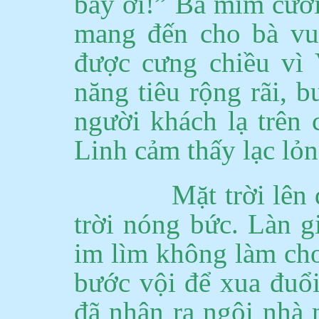
bây ơi!”
Bà mĩm cười
mang đến cho bà vu
được cưng chiều vì 
năng tiêu rộng rãi, 
người khách lạ trên
Linh cảm thấy lạc lỏn
Mặt trời lên
trời nóng bức.
Làn g
im lìm không làm cho
bước vội để xua đuổ
đã nhận ra ngôi nhà 