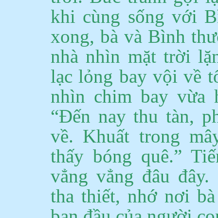
khi cùng sống với B
xong, bà và Bình thư
nhà nhìn mặt trời l
lạc lỏng bay vội về t
nhìn chim bay vừa 
“Đến nay thu tàn, p
về.
Khuất trong mây
thấy bóng quê.”
Ti
vẳng vẳng đâu đây.
tha thiết, nhớ nơi 
ban đầu của người co