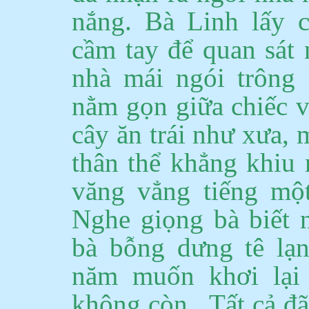
nắng.
Bà Linh lấy c
cầm
tay
để quan sát 
nhà mái ngói trông 
nằm gọn giữa chiếc 
cây ăn trái như xưa,
thân thể khẳng khiu
văng vẳng tiếng mộ
Nghe giọng bà biết 
bà bỗng dưng tê lạ
năm muốn khơi lại 
không
còn .
Tất cả đã