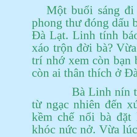
Một buổi sáng đi
phong
thư
đóng dấu b
Đà Lạt. Linh tính bá
xáo trộn đời bà? Vừ
trí nhớ xem còn bạn 
còn ai thân thích ở Đà
Bà Linh nín 
từ ngạc nhiên đến x
kềm chế nổi bà đặt
khóc nức nở. Vừa lúc