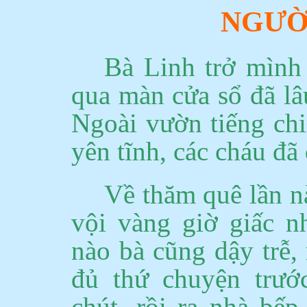
NGƯỜ
Bà Linh trở mình 
qua màn cửa sổ đã lâ
Ngoài vườn tiếng chim
yên tĩnh, các cháu đã 
Về thăm quê lần n
vội vàng giờ giấc n
nào
bà cũng dậy trễ,
đủ thứ chuyện trước
chút, rồi ra nhà bế