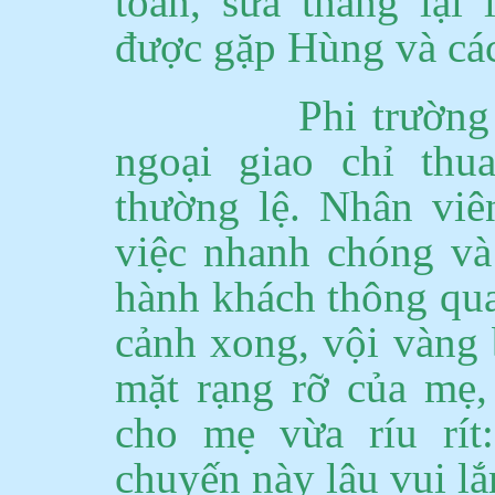
toàn, sửa thẳng lại
được gặp Hùng và các
Phi trườn
ngoại giao chỉ th
thường lệ.
Nhân viê
việc
nhan
h chóng và
hành khách thông qua
cảnh xong, vội vàng 
mặt rạng rỡ của mẹ,
cho mẹ vừa ríu rí
chuyến này lâu vui l