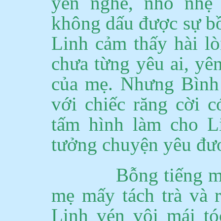
yên nghe, nhỏ nhẹ
không dấu được sự bồ
Linh cảm thấy hài lò
chưa từng yêu ai, yê
của mẹ.
Nhưng Bình n
với chiếc răng cời c
tấm hình làm cho Li
tưởng chuyện yêu đư
Bỗng tiếng m
mẹ mấy tách trà và 
Linh vén vội mái t