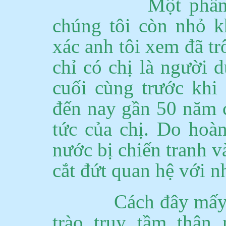
Một phần
chúng tôi còn nhỏ k
xác anh tôi xem đã t
chỉ có chị là người d
cuối cùng trước khi 
đến nay gần 50 năm c
tức của chị. Do hoàn
nước bị chiến tranh v
cắt đứt quan hệ với n
Cách đây mấy
trào truy tầm thân 