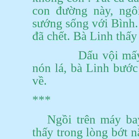
con đường này, ngô
sướng sống với Bình
đã chết.
Bà Linh thấy 
Dấu vội mấy
nón lá, bà Linh bướ
về.
***
Ngồi trên máy ba
thấy trong lòng bớt 