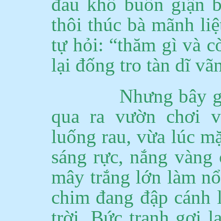
đau khổ buồn giận 
thôi thúc bà mãnh li
tự hỏi: “thăm gì và 
lại đống tro tàn dĩ vã
Nhưng bây g
qua ra vườn chơi 
luống rau, vừa lúc mặ
sáng rực, nắng vàng 
mây trắng lớn làm nổ
chim đang đập cánh 
trời.
Bức tranh gợi l