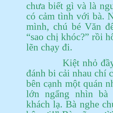
chưa biết gì và là ng
có cảm tình với bà. 
mình, chú bé Văn đế
“sao chị khóc?” rồi h
lẽn chạy đi.
Kiệt nhỏ đầ
đánh bi cải nhau chí 
bên cạnh một quán n
lớn ngẩng nhìn bà
khách lạ.
Bà nghe chún