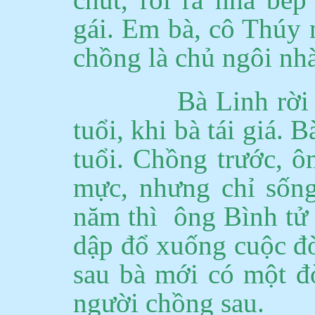
gái.
Em bà, cô Thúy 
chồng là chủ ngôi nhà
Bà Linh rời
tuổi, khi bà tái giá.
Bà
tuổi.
Chồng trước, ôn
mực, nhưng chỉ sốn
năm
thì
ông
Bình tử 
dập đổ xuống cuộc đờ
sau bà mới có một đ
người chồng sau.