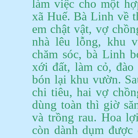
làm việc cho một hợp
xã Huế.
Bà Linh về t
em chật vật, vợ chồn
nhà lêu lỗng, khu v
chăm sóc, bà Linh b
xới đất, làm cỏ, đà
bón lại khu vườn. Sa
chi tiêu, hai vợ chồ
dùng toàn thì giờ s
và trồng rau. Hoa l
còn
dành dụm được ch