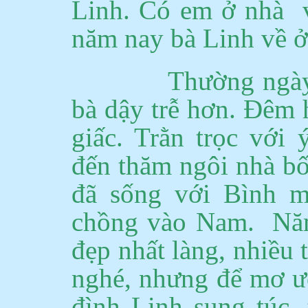
Linh. Có em ở
nhà
năm nay bà Linh về ở 
Thường ngày
bà dậy trễ hơn.
Đêm h
giấc.
Trằn trọc với ý
đến thăm ngôi nhà bố
đã sống với Bình m
chồng vào
Nam
.
Năm
đẹp nhất làng, nhiều
nghé, nhưng để mơ ư
đình Linh sung túc, 