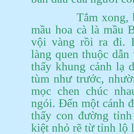
Tắm xong, 
mầu hoa cà là mầu Bì
vội vàng rồi ra đi.
B
làng quen thuộc dẫn
thấy khung cảnh lạ 
tùm như trước, nhườ
mọc
chen
chúc nhau
ngói.
Đến một cánh đ
thấy con đường tỉnh
kiệt nhỏ rẽ từ tỉnh l